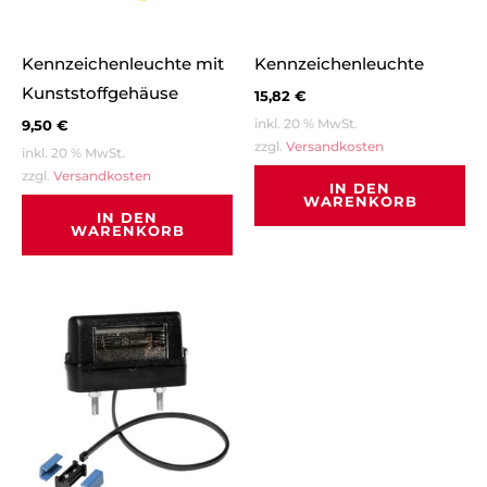
Kennzeichenleuchte mit
Kennzeichenleuchte
Kunststoffgehäuse
15,82
€
inkl. 20 % MwSt.
9,50
€
zzgl.
Versandkosten
inkl. 20 % MwSt.
zzgl.
Versandkosten
IN DEN
WARENKORB
IN DEN
WARENKORB