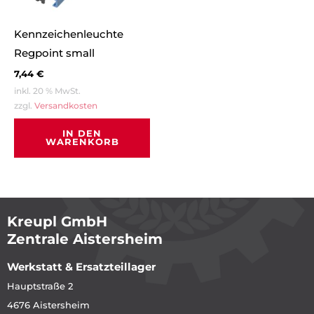
Kennzeichenleuchte
Regpoint small
7,44
€
inkl. 20 % MwSt.
zzgl.
Versandkosten
IN DEN
WARENKORB
Kreupl GmbH
Zentrale Aistersheim
Werkstatt & Ersatzteillager
Hauptstraße 2
4676 Aistersheim